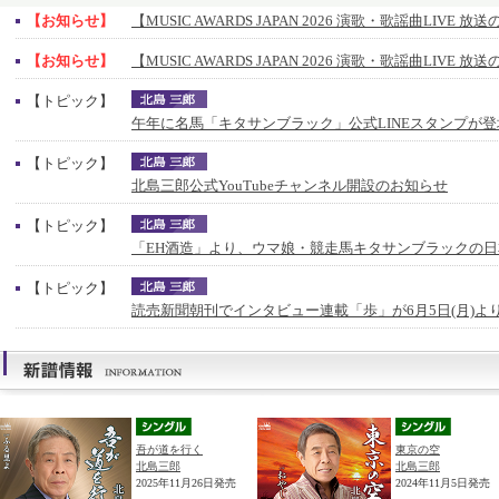
【お知らせ】
【MUSIC AWARDS JAPAN 2026 演歌・歌謡曲LIVE 
【お知らせ】
【MUSIC AWARDS JAPAN 2026 演歌・歌謡曲LIVE 
【トピック】
午年に名馬「キタサンブラック」公式LINEスタンプが登
【トピック】
北島三郎公式YouTubeチャンネル開設のお知らせ
【トピック】
「EH酒造」より、ウマ娘・競走馬キタサンブラックの
【トピック】
読売新聞朝刊でインタビュー連載「歩」が6月5日(月)よ
吾が道を行く
東京の空
北島三郎
北島三郎
2025年11月26日発売
2024年11月5日発売