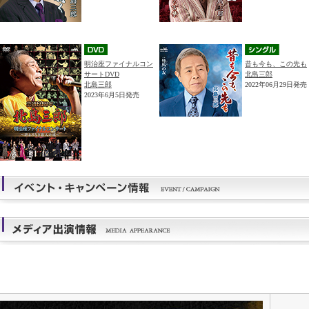
明治座ファイナルコン
昔も今も、この先も
サートDVD
北島三郎
北島三郎
2022年06月29日発売
2023年6月5日発売