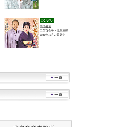
栄枯盛衰
二葉百合子・北島三郎
2021年10月27日発売