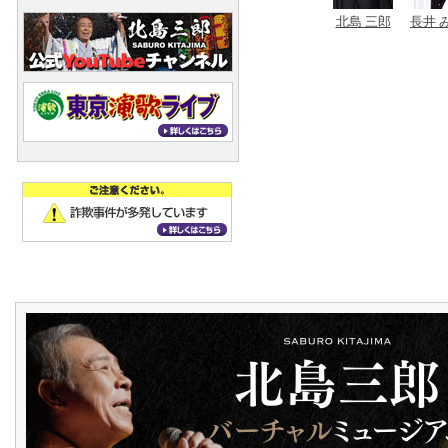
北島 三郎
長井 