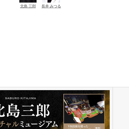
北島 三郎
長井 みつる