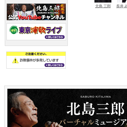
北島 三郎
長井 