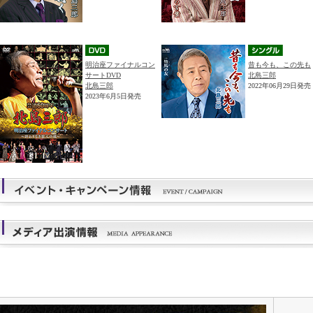
明治座ファイナルコン
昔も今も、この先も
サートDVD
北島三郎
北島三郎
2022年06月29日発売
2023年6月5日発売