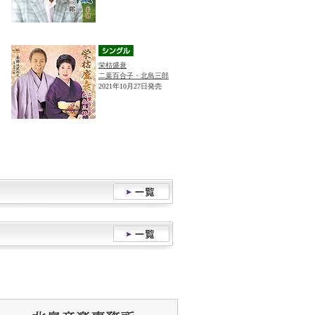
栄枯盛衰
二葉百合子・北島三郎
2021年10月27日発売