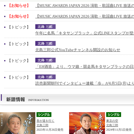
【お知らせ】
【MUSIC AWARDS JAPAN 2026 演歌・歌謡曲LIVE 
【お知らせ】
【MUSIC AWARDS JAPAN 2026 演歌・歌謡曲LIVE 
【トピック】
午年に名馬「キタサンブラック」公式LINEスタンプが登
【トピック】
北島三郎公式YouTubeチャンネル開設のお知らせ
【トピック】
「EH酒造」より、ウマ娘・競走馬キタサンブラックの
【トピック】
読売新聞朝刊でインタビュー連載「歩」が6月5日(月)よ
吾が道を行く
東京の空
北島三郎
北島三郎
2025年11月26日発売
2024年11月5日発売