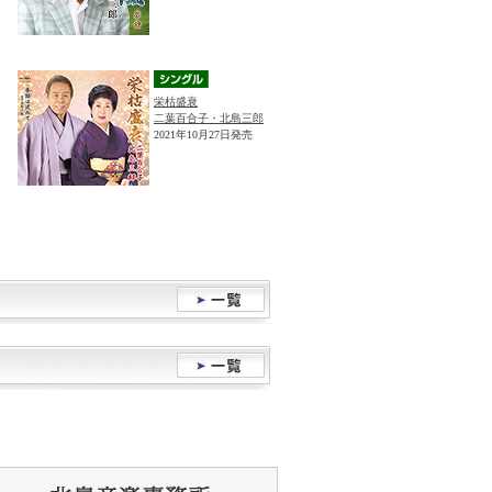
栄枯盛衰
二葉百合子・北島三郎
2021年10月27日発売