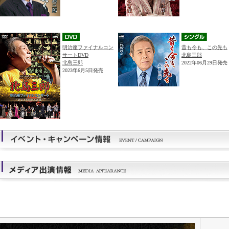
明治座ファイナルコン
昔も今も、この先も
サートDVD
北島三郎
北島三郎
2022年06月29日発売
2023年6月5日発売