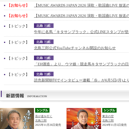
【お知らせ】
【MUSIC AWARDS JAPAN 2026 演歌・歌謡曲LIVE 
【お知らせ】
【MUSIC AWARDS JAPAN 2026 演歌・歌謡曲LIVE 
【トピック】
午年に名馬「キタサンブラック」公式LINEスタンプが登
【トピック】
北島三郎公式YouTubeチャンネル開設のお知らせ
【トピック】
「EH酒造」より、ウマ娘・競走馬キタサンブラックの
【トピック】
読売新聞朝刊でインタビュー連載「歩」が6月5日(月)よ
吾が道を行く
東京の空
北島三郎
北島三郎
2025年11月26日発売
2024年11月5日発売