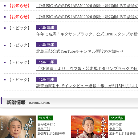
【お知らせ】
【MUSIC AWARDS JAPAN 2026 演歌・歌謡曲LIVE 
【お知らせ】
【MUSIC AWARDS JAPAN 2026 演歌・歌謡曲LIVE 
【トピック】
午年に名馬「キタサンブラック」公式LINEスタンプが登
【トピック】
北島三郎公式YouTubeチャンネル開設のお知らせ
【トピック】
「EH酒造」より、ウマ娘・競走馬キタサンブラックの
【トピック】
読売新聞朝刊でインタビュー連載「歩」が6月5日(月)よ
吾が道を行く
東京の空
北島三郎
北島三郎
2025年11月26日発売
2024年11月5日発売