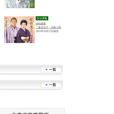
栄枯盛衰
二葉百合子・北島三郎
2021年10月27日発売