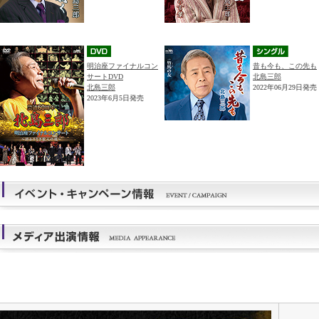
明治座ファイナルコン
昔も今も、この先も
サートDVD
北島三郎
北島三郎
2022年06月29日発売
2023年6月5日発売