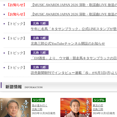
【お知らせ】
【MUSIC AWARDS JAPAN 2026 演歌・歌謡曲LIVE 
【お知らせ】
【MUSIC AWARDS JAPAN 2026 演歌・歌謡曲LIVE 
【トピック】
午年に名馬「キタサンブラック」公式LINEスタンプが登
【トピック】
北島三郎公式YouTubeチャンネル開設のお知らせ
【トピック】
「EH酒造」より、ウマ娘・競走馬キタサンブラックの
【トピック】
読売新聞朝刊でインタビュー連載「歩」が6月5日(月)よ
吾が道を行く
東京の空
北島三郎
北島三郎
2025年11月26日発売
2024年11月5日発売