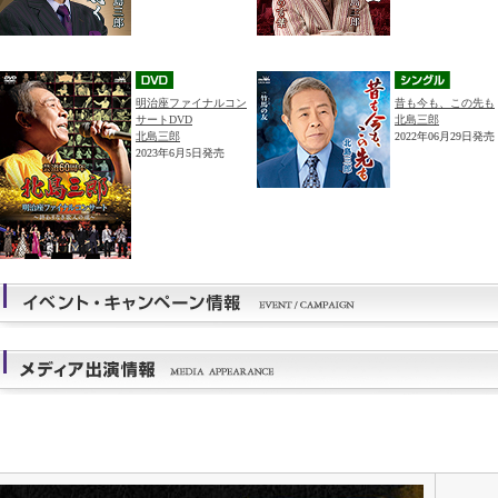
明治座ファイナルコン
昔も今も、この先も
サートDVD
北島三郎
北島三郎
2022年06月29日発売
2023年6月5日発売