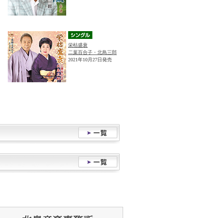
栄枯盛衰
二葉百合子・北島三郎
2021年10月27日発売