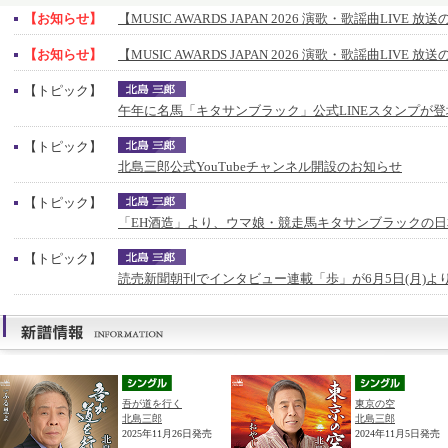
【お知らせ】
【MUSIC AWARDS JAPAN 2026 演歌・歌謡曲LIVE 
【お知らせ】
【MUSIC AWARDS JAPAN 2026 演歌・歌謡曲LIVE 
【トピック】
午年に名馬「キタサンブラック」公式LINEスタンプが登
【トピック】
北島三郎公式YouTubeチャンネル開設のお知らせ
【トピック】
「EH酒造」より、ウマ娘・競走馬キタサンブラックの
【トピック】
読売新聞朝刊でインタビュー連載「歩」が6月5日(月)よ
吾が道を行く
東京の空
北島三郎
北島三郎
2025年11月26日発売
2024年11月5日発売