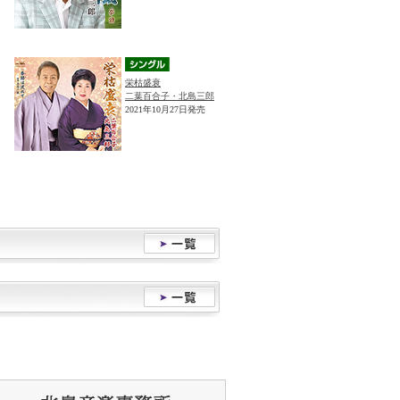
栄枯盛衰
二葉百合子・北島三郎
2021年10月27日発売