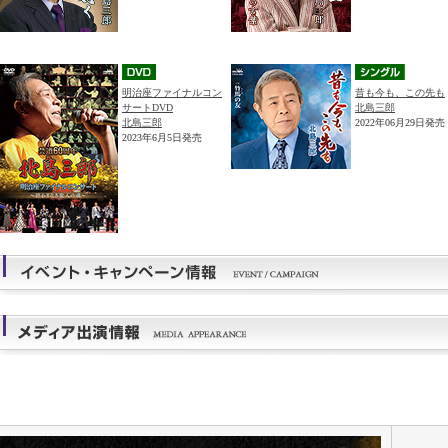
明治座ファイナルコン
昔も今も、この先も
サートDVD
北島三郎
北島三郎
2022年06月29日発売
2023年6月5日発売