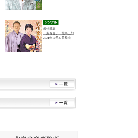
栄枯盛衰
二葉百合子・北島三郎
2021年10月27日発売