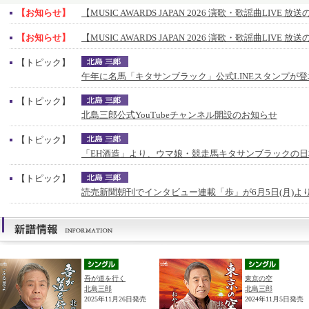
【お知らせ】
【MUSIC AWARDS JAPAN 2026 演歌・歌謡曲LIVE 
【お知らせ】
【MUSIC AWARDS JAPAN 2026 演歌・歌謡曲LIVE 
【トピック】
午年に名馬「キタサンブラック」公式LINEスタンプが登
【トピック】
北島三郎公式YouTubeチャンネル開設のお知らせ
【トピック】
「EH酒造」より、ウマ娘・競走馬キタサンブラックの
【トピック】
読売新聞朝刊でインタビュー連載「歩」が6月5日(月)よ
吾が道を行く
東京の空
北島三郎
北島三郎
2025年11月26日発売
2024年11月5日発売