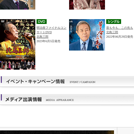
明治座ファイナルコン
昔も今も、この先も
サートDVD
北島三郎
北島三郎
2022年06月29日発売
2023年6月5日発売