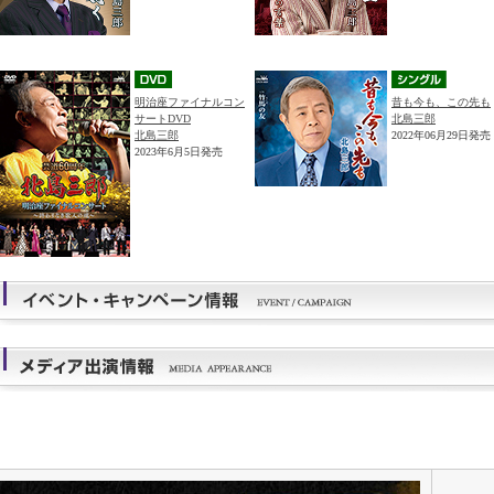
明治座ファイナルコン
昔も今も、この先も
サートDVD
北島三郎
北島三郎
2022年06月29日発売
2023年6月5日発売