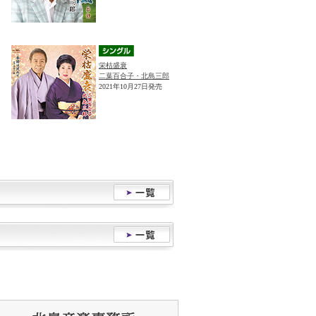
栄枯盛衰
二葉百合子・北島三郎
2021年10月27日発売