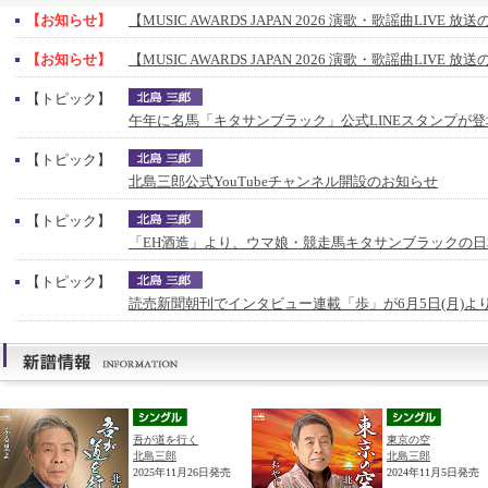
【お知らせ】
【MUSIC AWARDS JAPAN 2026 演歌・歌謡曲LIVE 
【お知らせ】
【MUSIC AWARDS JAPAN 2026 演歌・歌謡曲LIVE 
【トピック】
午年に名馬「キタサンブラック」公式LINEスタンプが登
【トピック】
北島三郎公式YouTubeチャンネル開設のお知らせ
【トピック】
「EH酒造」より、ウマ娘・競走馬キタサンブラックの
【トピック】
読売新聞朝刊でインタビュー連載「歩」が6月5日(月)よ
吾が道を行く
東京の空
北島三郎
北島三郎
2025年11月26日発売
2024年11月5日発売