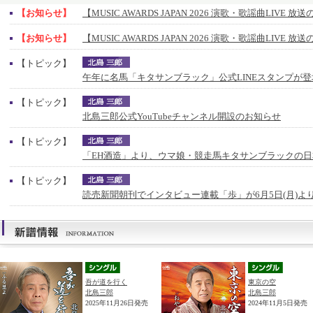
【お知らせ】
【MUSIC AWARDS JAPAN 2026 演歌・歌謡曲LIVE 
【お知らせ】
【MUSIC AWARDS JAPAN 2026 演歌・歌謡曲LIVE 
【トピック】
午年に名馬「キタサンブラック」公式LINEスタンプが登
【トピック】
北島三郎公式YouTubeチャンネル開設のお知らせ
【トピック】
「EH酒造」より、ウマ娘・競走馬キタサンブラックの
【トピック】
読売新聞朝刊でインタビュー連載「歩」が6月5日(月)よ
吾が道を行く
東京の空
北島三郎
北島三郎
2025年11月26日発売
2024年11月5日発売