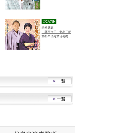
栄枯盛衰
二葉百合子・北島三郎
2021年10月27日発売