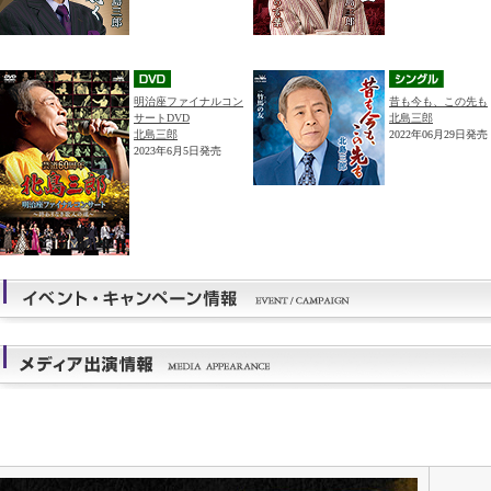
明治座ファイナルコン
昔も今も、この先も
サートDVD
北島三郎
北島三郎
2022年06月29日発売
2023年6月5日発売