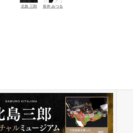
北島 三郎
長井 みつる