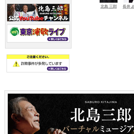
北島 三郎
長井 