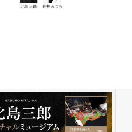
北島 三郎
長井 みつる