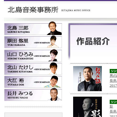
男の
長井
201
影
長井
201