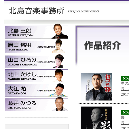
男の
長井
201
影
長井
201