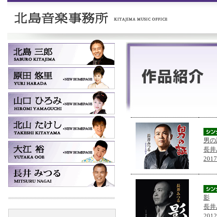
男の
長井
201
影
長井
201