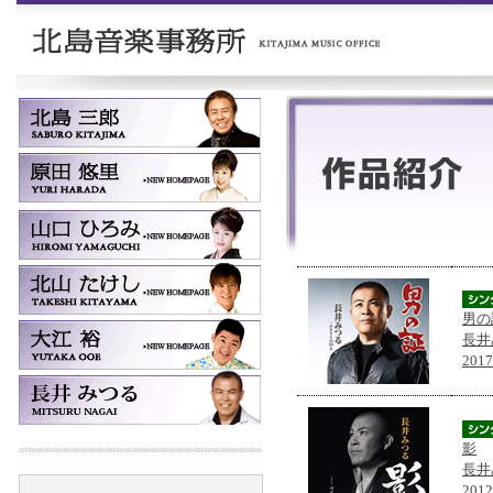
男の
長井
201
影
長井
201