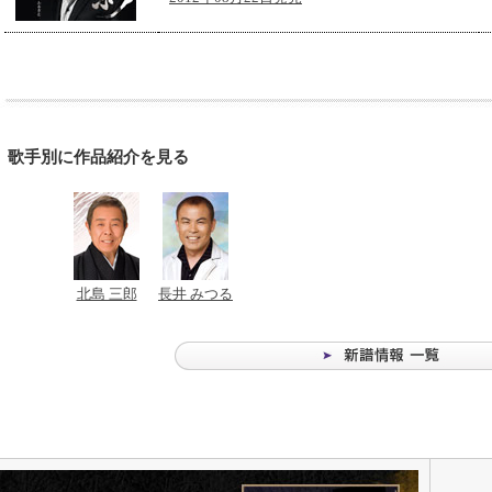
歌手別に作品紹介を見る
北島 三郎
長井 みつる