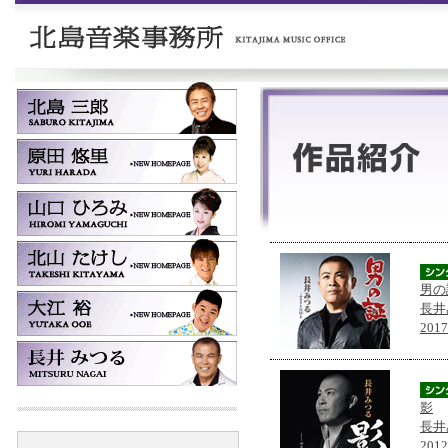
男の
長井
201
影
長井
201