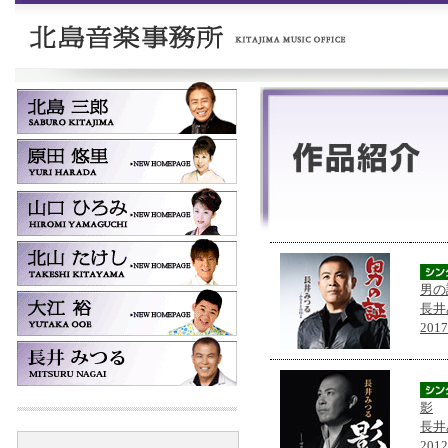
男の
長井
201
影
長井
201