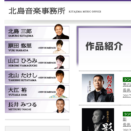
男の
長井
201
影
長井
201