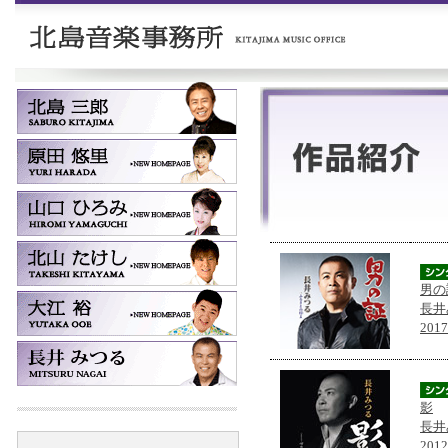
男の
長井
201
影
長井
201