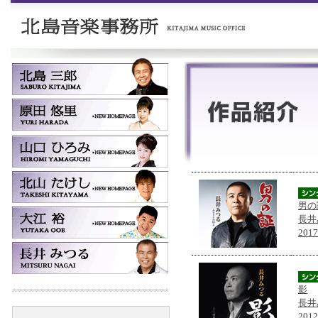
男の
長井
201
影
長井
201