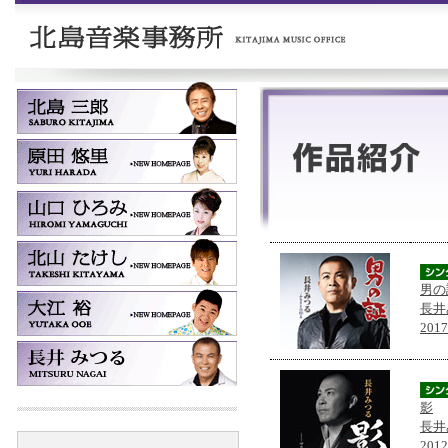
男の
長井
201
影
長井
201