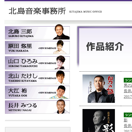
男の
長井
201
影
長井
201