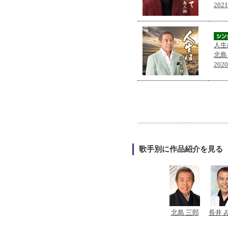
202
人生
北島
202
歌手別に作品紹介を見る
北島 三郎
長井 