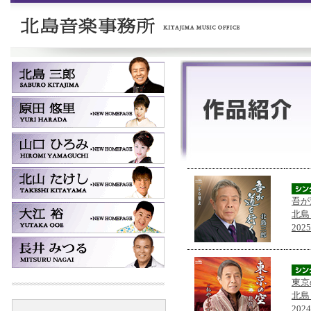
吾が
北島
202
東京
北島
202