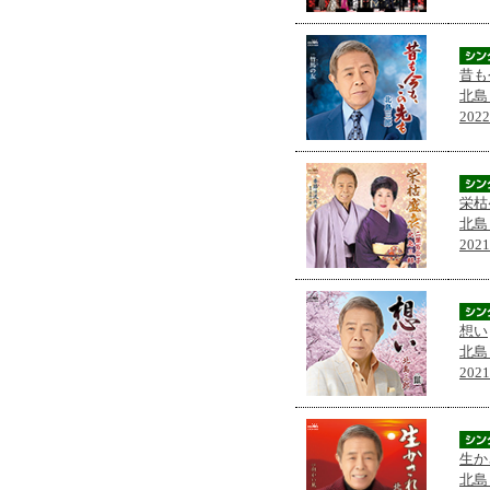
昔も
北島
202
栄枯
北島
202
想い
北島
202
生か
北島