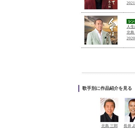
202
人生
北島
202
歌手別に作品紹介を見る
北島 三郎
長井 