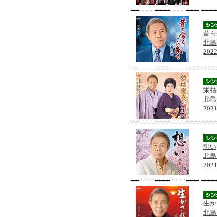
昔も
北島
202
栄枯
北島
202
想い
北島
202
生か
北島