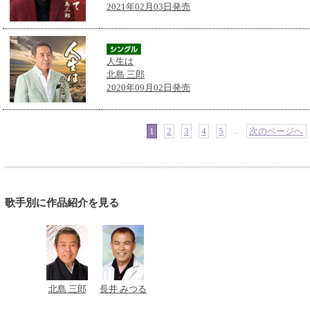
2021年02月03日発売
人生は
北島 三郎
2020年09月02日発売
...
1
2
3
4
5
次のページへ
歌手別に作品紹介を見る
北島 三郎
長井 みつる