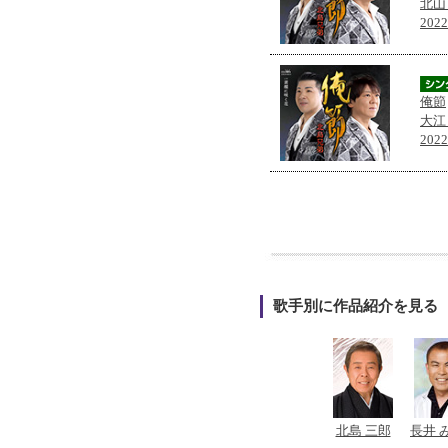
北山
202
俺節
大江
202
歌手別に作品紹介を見る
北島 三郎
長井 