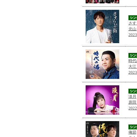
さす
北山
202
時代
大江
202
淡月
原田
202
俺節