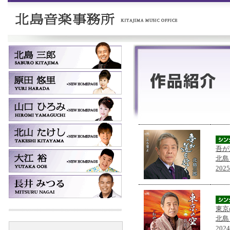
吾が
北島
202
東京
北島
202