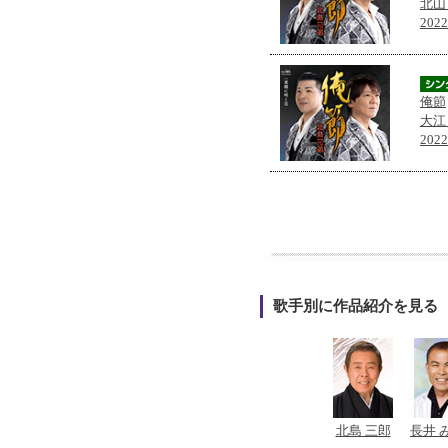
北山
202
俺節
大江
202
歌手別に作品紹介を見る
北島 三郎
長井 