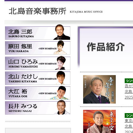
吾が
北島
202
東京
北島
202