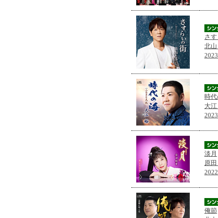
さす
北山
202
時代
大江
202
淡月
原田
202
俺節