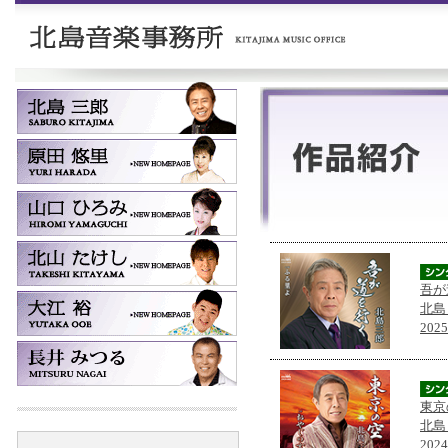
吾が
北島
202
東京
北島
202