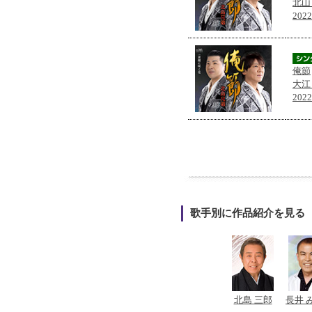
北山
202
俺節
大江
202
歌手別に作品紹介を見る
北島 三郎
長井 