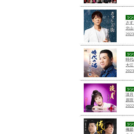
さす
北山
202
時代
大江
202
淡月
原田
202
俺節