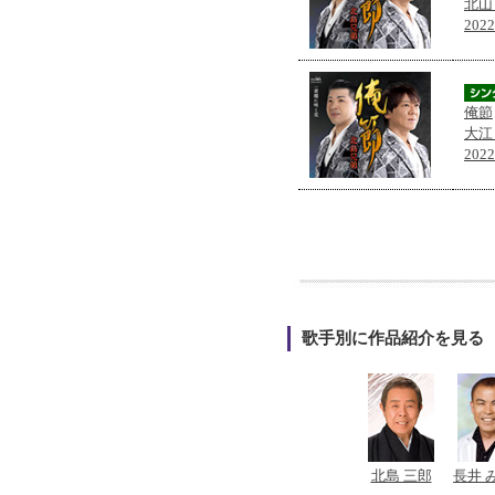
北山
202
俺節
大江
202
歌手別に作品紹介を見る
北島 三郎
長井 