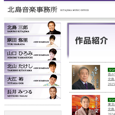
吾が
北島
202
東京
北島
202