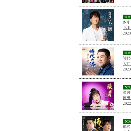
さす
北山
202
時代
大江
202
淡月
原田
202
俺節