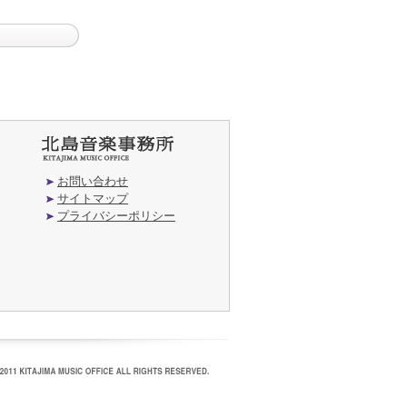
お問い合わせ
サイトマップ
プライバシーポリシー