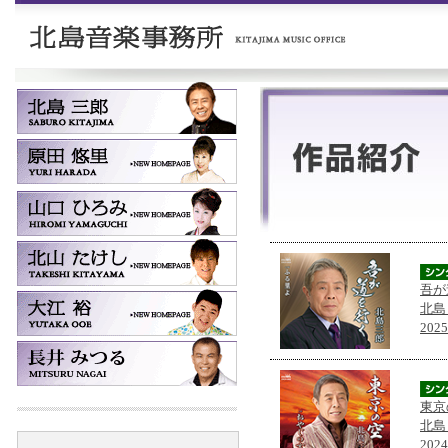
吾が
北島
202
東京
北島
202