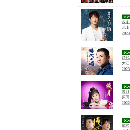
さす
北山
202
時代
大江
202
淡月
原田
202
俺節