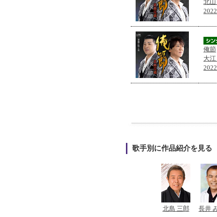
北山
202
俺節
大江
202
歌手別に作品紹介を見る
北島 三郎
長井 