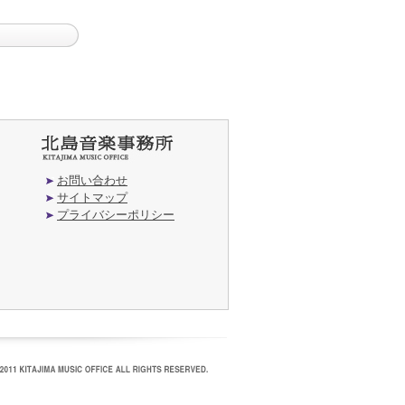
お問い合わせ
サイトマップ
プライバシーポリシー