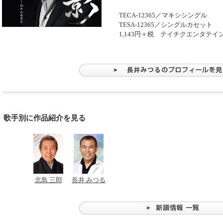
TECA-12365／マキシシングル
TESA-12365／シングルカセット
1,143円＋税 テイチクエンタテイ
歌手別に作品紹介を見る
北島 三郎
長井 みつる