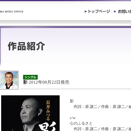
影
2012年08月22日発売
影
作詞：原 譲二／作曲：原 譲二／
c/w
心のふるさと
作詞：原 譲二／作曲：原 譲二／