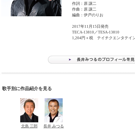
作詞：原 譲二
作曲：原 譲二
編曲：伊戸のりお
2017年11月15日発売
TECA-13810／TESA-13810
1,204円＋税 テイチクエンタテイ
歌手別に作品紹介を見る
北島 三郎
長井 みつる