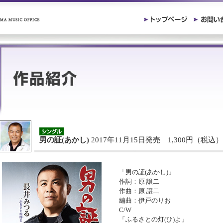
男の証(あかし)
2017年11月15日発売 1,300円（税込）
「男の証(あかし)」
作詞：原 譲二
作曲：原 譲二
編曲：伊戸のりお
C/W
「ふるさとの灯(ひ)よ」