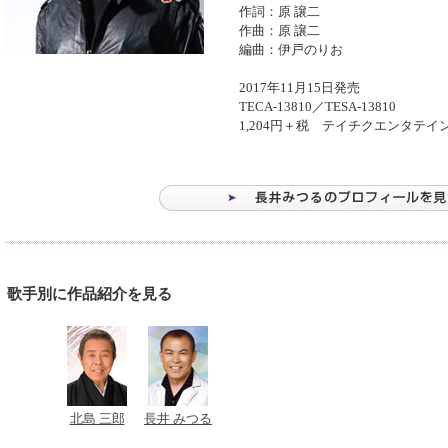
作詞：原 譲二
作曲：原 譲二
編曲：伊戸のりお
2017年11月15日発売
TECA-13810／TESA-13810
1,204円＋税 テイチクエンタテイ
歌手別に作品紹介を見る
北島 三郎
長井 みつる