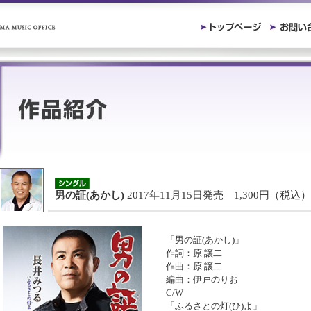
男の証(あかし)
2017年11月15日発売 1,300円（税込）
「男の証(あかし)」
作詞：原 譲二
作曲：原 譲二
編曲：伊戸のりお
C/W
「ふるさとの灯(ひ)よ」