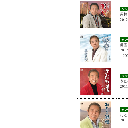
男橋
201
港雪
201
1,
さだ
201
おと
201