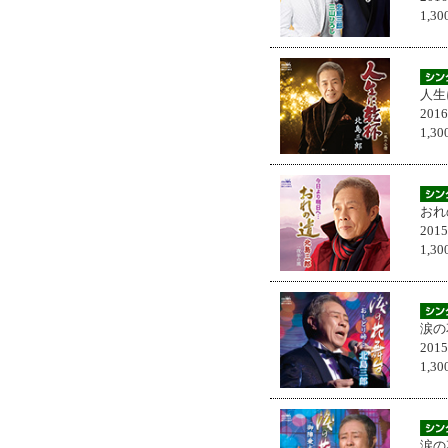
1,
人生
201
1,
おれ
201
1,
涙の
201
1,
涙の