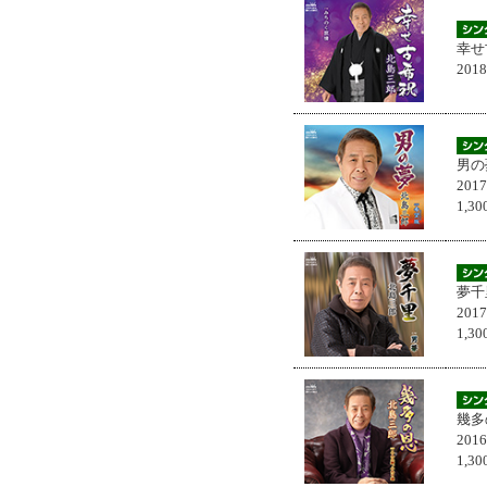
幸せ
201
男の
201
1,
夢千
201
1,
幾多
201
1,