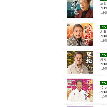
故郷
201
1,
ふる
201
1,
男松
201
1,
にっ
201
1,