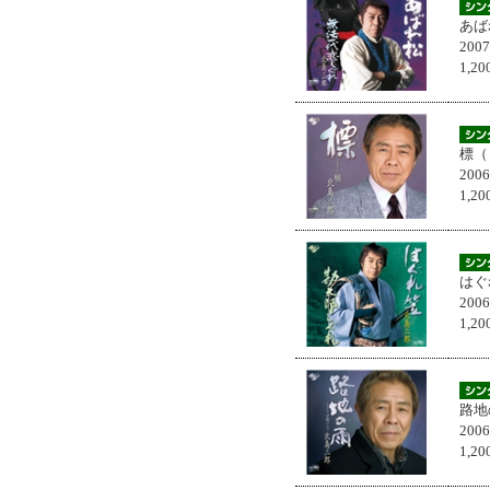
あば
200
1,
標（
200
1,
はぐ
200
1,
路地
200
1,