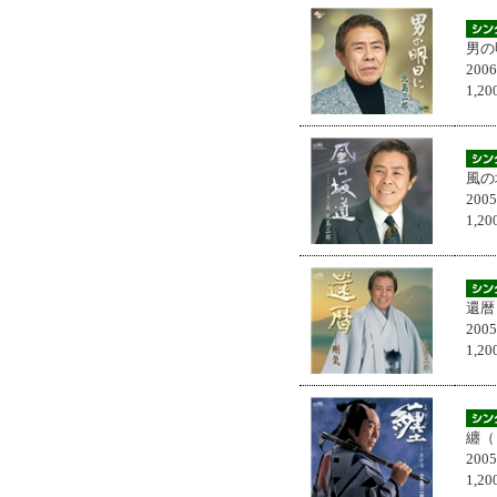
男の
200
1,
風の
200
1,
還暦
200
1,
纏（
200
1,