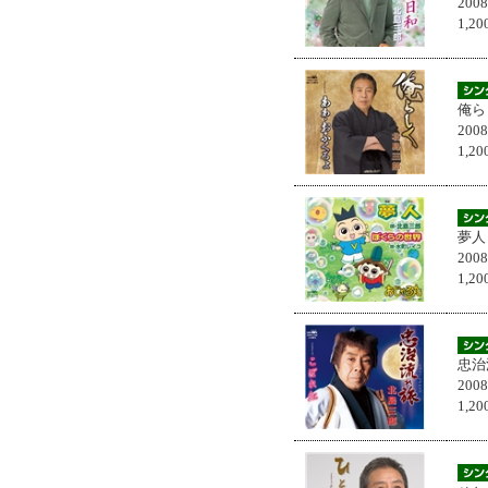
200
1,
俺ら
200
1,
夢人
200
1,
忠治
200
1,