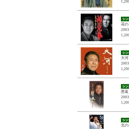
1,
花の
200
1,
大河
200
1,
恩返
200
1,
北の