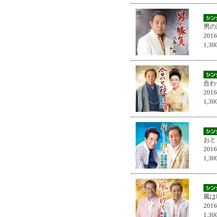
男の
201
1,
合わ
201
1,
おと
201
1,
風は
201
1,