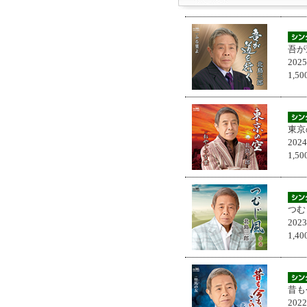
吾が
202
1,
東京
202
1,
つむ
202
1,
昔も
202