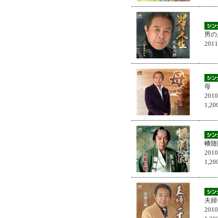
男の
201
母
201
1,
幡随
201
1,
夫婦
201