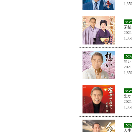
1,
栄枯
202
1,
想い
202
1,
生か
202
1,
人生