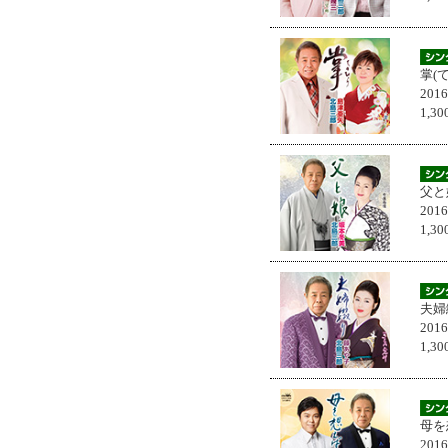
掌(
201
1,
父と
201
1,
夫婦
201
1,
母を
201