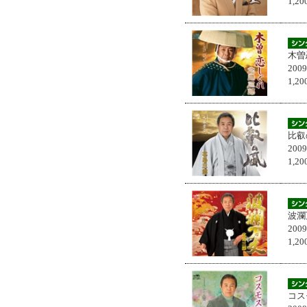
1,
木曽
200
1,
比叡
200
1,
波瀾
200
1,
コス