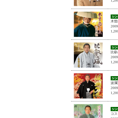
1,
木曽
200
1,
比叡
200
1,
波瀾
200
1,
コス