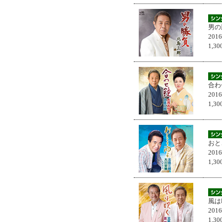
男の
201
1,
合わ
201
1,
おと
201
1,
風は
201
1,