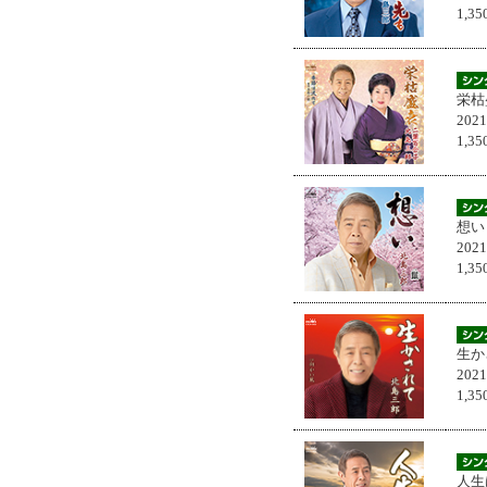
1,
栄枯
202
1,
想い
202
1,
生か
202
1,
人生