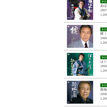
あば
200
1,
標（
200
1,
はぐ
200
1,
路地
200
1,