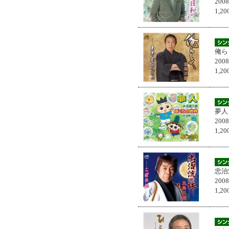
200
1,
俺ら
200
1,
夢人
200
1,
忠治
200
1,