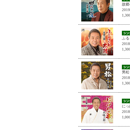
故郷
201
1,
ふる
201
1,
男松
201
1,
にっ
201
1,