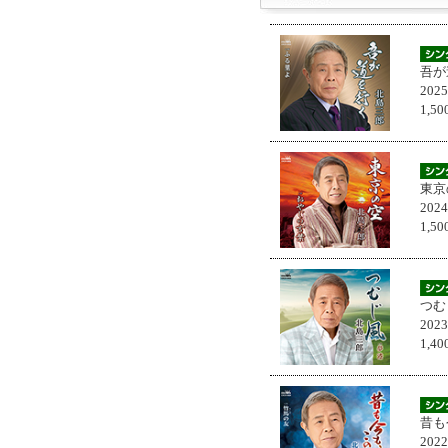
吾が
202
1,
東京
202
1,
つむ
202
1,
昔も
202