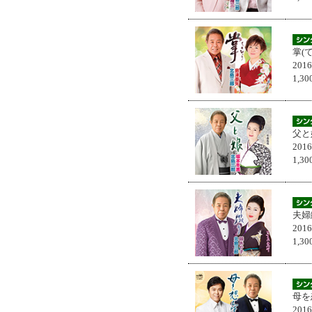
掌(
201
1,
父と
201
1,
夫婦
201
1,
母を
201