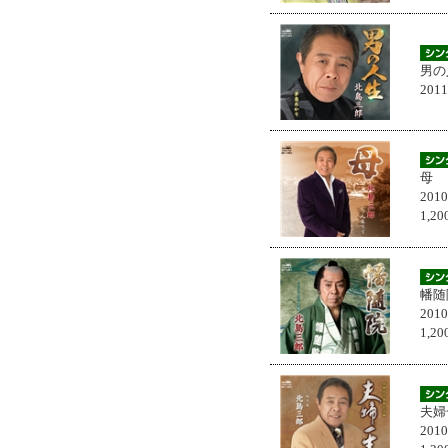
男の
201
母
201
1,
幡随
201
1,
夫婦
201