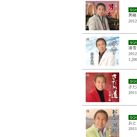
男橋
201
港雪
201
1,
さだ
201
おと
201