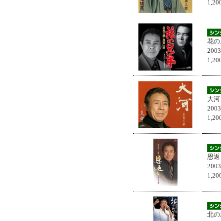
1,
花の
200
1,
大河
200
1,
恩返
200
1,
北の