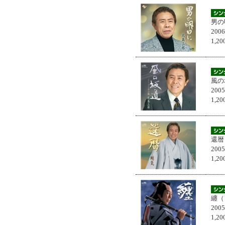
男の
200
1,
風の
200
1,
還暦
200
1,
纏（
200
1,