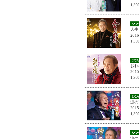
1,
人生
201
1,
おれ
201
1,
涙の
201
1,
涙の