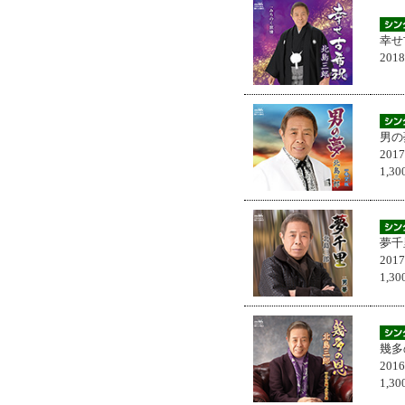
幸せ
201
男の
201
1,
夢千
201
1,
幾多
201
1,