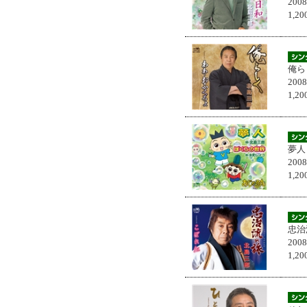
200
1,
俺ら
200
1,
夢人
200
1,
忠治
200
1,