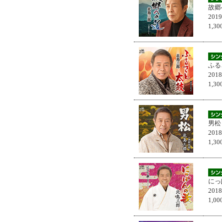
故郷
201
1,
ふる
201
1,
男松
201
1,
にっ
201
1,