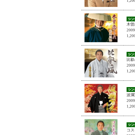
1,
木曽
200
1,
比叡
200
1,
波瀾
200
1,
コス