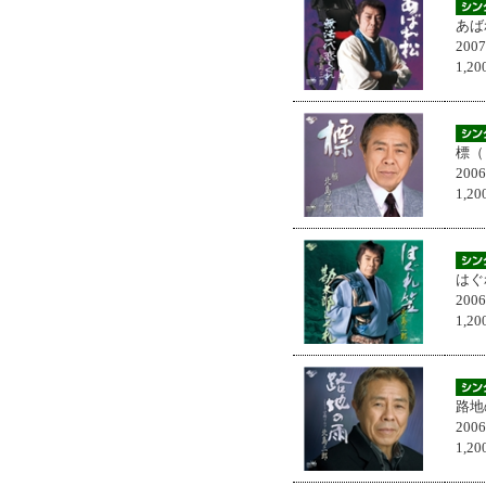
あば
200
1,
標（
200
1,
はぐ
200
1,
路地
200
1,