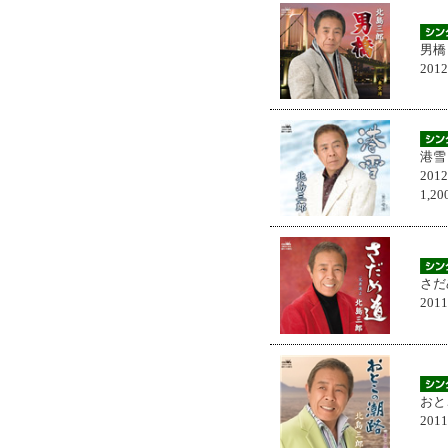
男橋
201
港雪
201
1,
さだ
201
おと
201