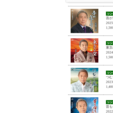
吾が
202
1,
東京
202
1,
つむ
202
1,
昔も
202