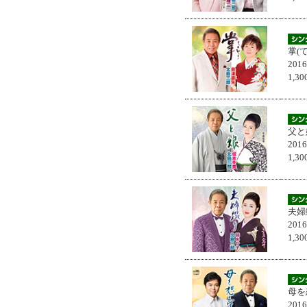
掌(
201
1,
父と
201
1,
夫婦
201
1,
母を
201