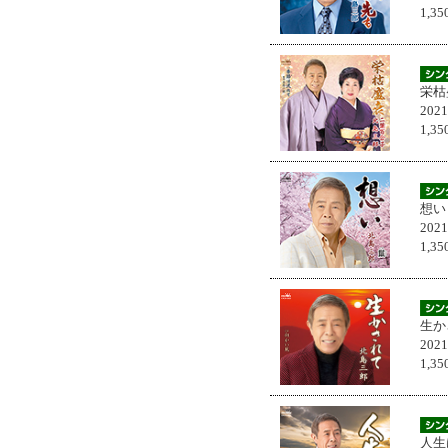
1,
栄枯
202
1,
想い
202
1,
生か
202
1,
人生