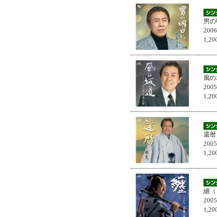
男の
200
1,
風の
200
1,
還暦
200
1,
纏（
200
1,