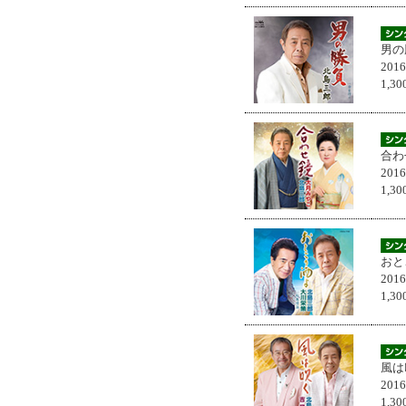
男の
201
1,
合わ
201
1,
おと
201
1,
風は
201
1,