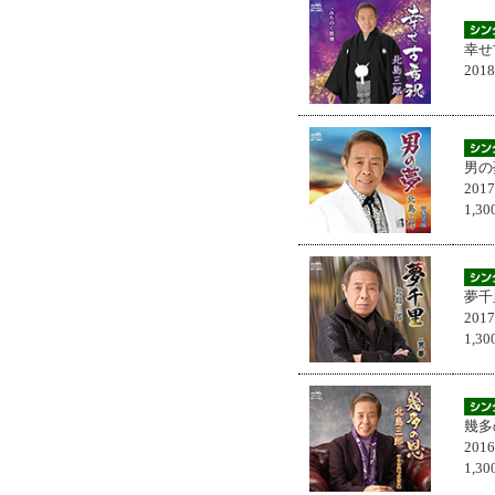
幸せ
201
男の
201
1,
夢千
201
1,
幾多
201
1,