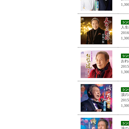
1,
人生
201
1,
おれ
201
1,
涙の
201
1,
涙の