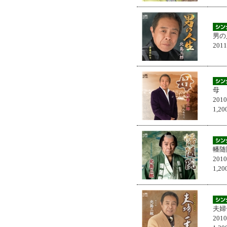
男の
201
母
201
1,
幡随
201
1,
夫婦
201