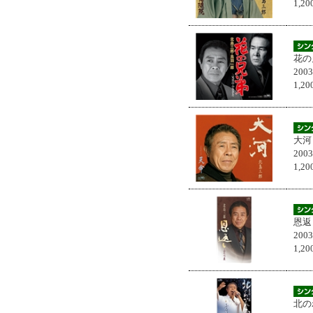
1,
花の
200
1,
大河
200
1,
恩返
200
1,
北の