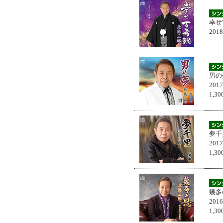
幸せ
201
男の
201
1,
夢千
201
1,
幾多
201
1,