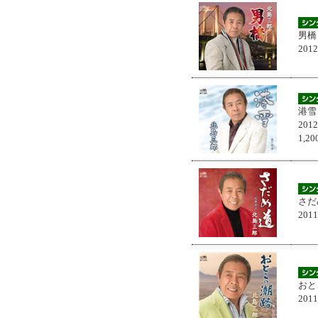
男橋
201
港雪
201
1,
さだ
201
おと
201