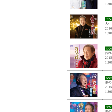
1,
人生
201
1,
おれ
201
1,
涙の
201
1,
涙の