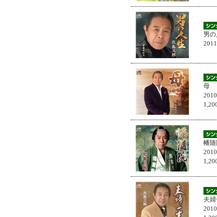
男の
201
母
201
1,
幡随
201
1,
夫婦
201