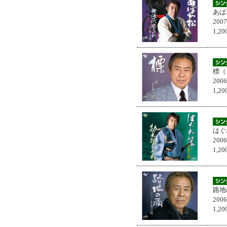
あば
200
1,
標（
200
1,
はぐ
200
1,
路地
200
1,