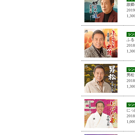
故郷
201
1,
ふる
201
1,
男松
201
1,
にっ
201
1,