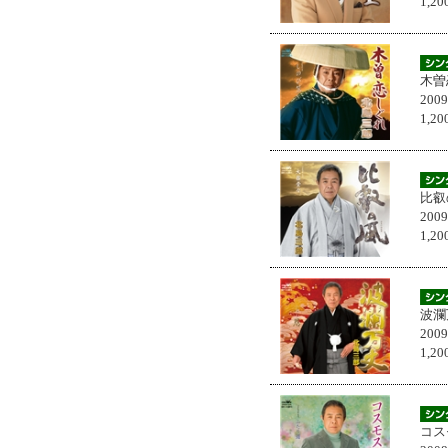
1,
木曽
200
1,
比叡
200
1,
波瀾
200
1,
コス