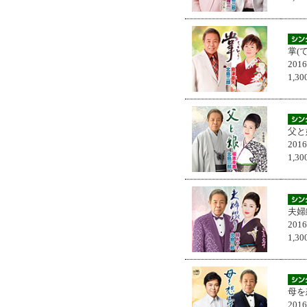
掌(
201
1,
父と
201
1,
夫婦
201
1,
母を
201