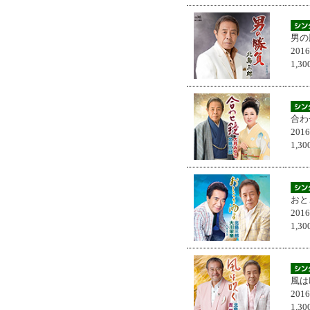
男の
201
1,
合わ
201
1,
おと
201
1,
風は
201
1,