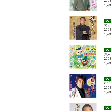
200
1,
俺ら
200
1,
夢人
200
1,
忠治
200
1,