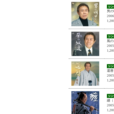
男の
200
1,
風の
200
1,
還暦
200
1,
纏（
200
1,