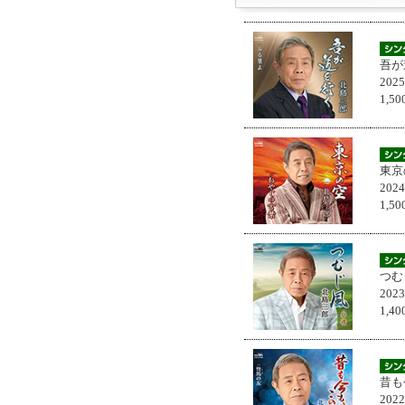
吾が
202
1,
東京
202
1,
つむ
202
1,
昔も
202