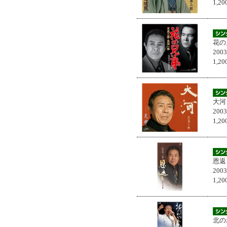
1,
花の
200
1,
大河
200
1,
恩返
200
1,
北の