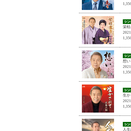
1,
栄枯
202
1,
想い
202
1,
生か
202
1,
人生