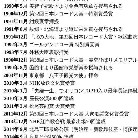
1990年 5月
美智子妃殿下より金色有功章を授与される
1990年12月
第32回日本レコード大賞・特別賞受賞
1991年11月
紺綬褒章拝授
1991年 8月
故郷・北海道より道民栄誉賞を授与される
1991年12月
「北の大地」第33回日本レコード大賞・歌謡曲
1992年 3月
ゴールデンアロー賞 特別賞受賞
1993年 7月
外務大臣表彰拝受
1996年12月
第38回日本レコード大賞・美空ひばりメモリア
1999年 8月
函館市より函館市栄誉賞を授与される
2003年11月
東京都「八王子観光大使」拝命
2010年 3月
NHK放送文化賞受賞
2010年 1月
「夫婦一生」でオリコンTOP10入り最年長記録樹
2010年 3月
座長公演4000回達成
2011年 3月
松尾芸能賞 大賞受賞
2011年12月
第53回日本レコード大賞 大衆歌謡文化賞受賞
2013年12月
NHK紅白歌合戦 最多出場50回達成
2014年 9月
北島三郎最終公演（明治座・新歌舞伎座・博多座
2014年 9月
座長公演4500回達成