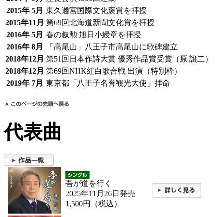
2015年 5月
東久邇宮国際文化褒賞を拝授
2015年11月
第69回北海道新聞文化賞を拝授
2016年 5月
春の叙勲 旭日小綬章を拝授
2016年 8月
「髙尾山」八王子市髙尾山に歌碑建立
2018年12月
第51回日本作詩大賞 優秀作品賞受賞（原 譲二）
2018年12月
第69回NHK紅白歌合戦 出演（特別枠）
2019年 7月
東京都「八王子名誉観光大使」拝命
代表曲
吾が道を行く
2025年11月26日発売
1,500円（税込）