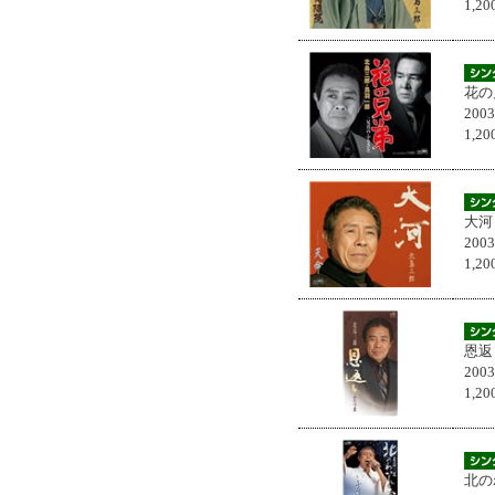
1,
花の
200
1,
大河
200
1,
恩返
200
1,
北の