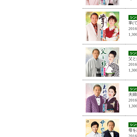
掌(
201
1,
父と
201
1,
夫婦
201
1,
母を
201