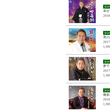
幸せ
201
男の
201
1,
夢千
201
1,
幾多
201
1,