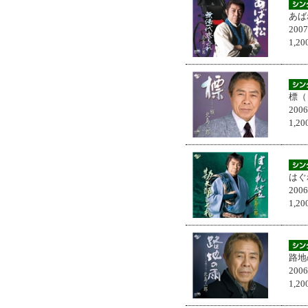
あば
200
1,
標（
200
1,
はぐ
200
1,
路地
200
1,