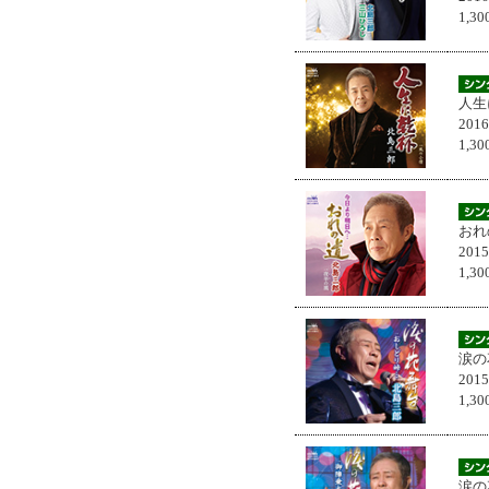
1,
人生
201
1,
おれ
201
1,
涙の
201
1,
涙の