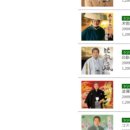
1,
木曽
200
1,
比叡
200
1,
波瀾
200
1,
コス