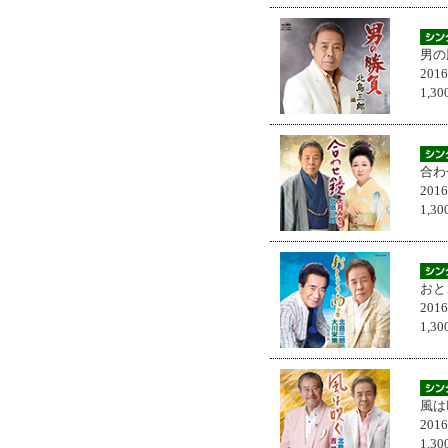
男の
201
1,
合わ
201
1,
おと
201
1,
風は
201
1,