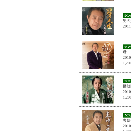
男の
201
母
201
1,
幡随
201
1,
夫婦
201