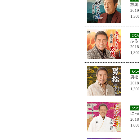
故郷
201
1,
ふる
201
1,
男松
201
1,
にっ
201
1,