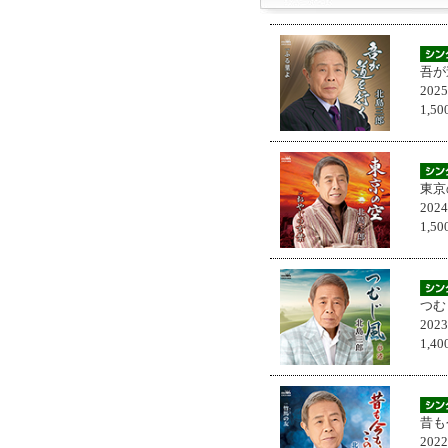
吾が
202
1,
東京
202
1,
つむ
202
1,
昔も
202