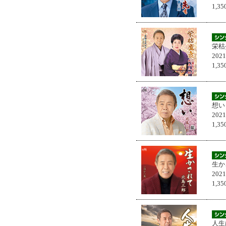
1,
栄枯
202
1,
想い
202
1,
生か
202
1,
人生