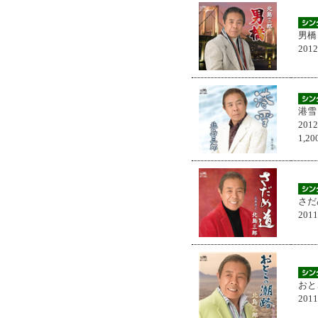
男橋
201
港雪
201
1,
さだ
201
おと
201