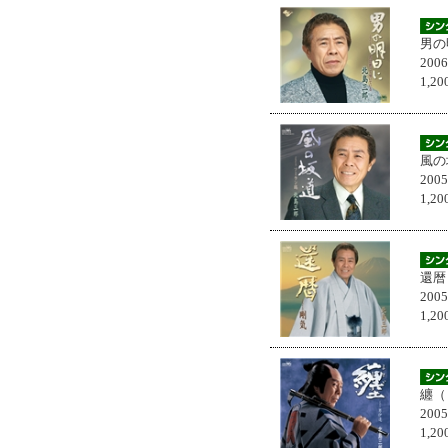
男の
200
1,
風の
200
1,
還暦
200
1,
纏（
200
1,