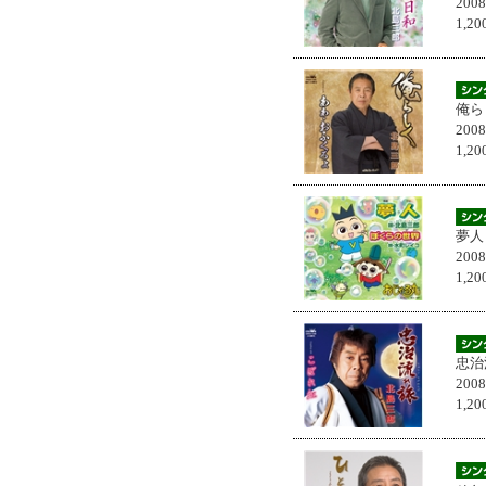
200
1,
俺ら
200
1,
夢人
200
1,
忠治
200
1,