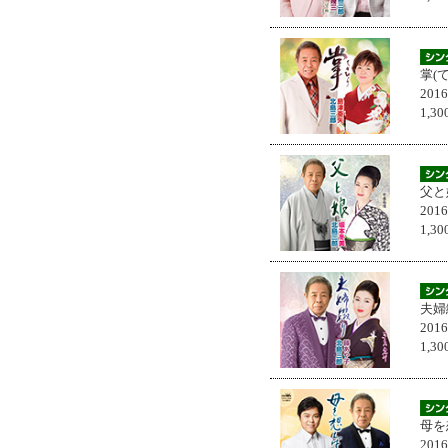
掌(
201
1,
父と
201
1,
夫婦
201
1,
母を
201