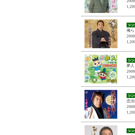
200
1,
俺ら
200
1,
夢人
200
1,
忠治
200
1,