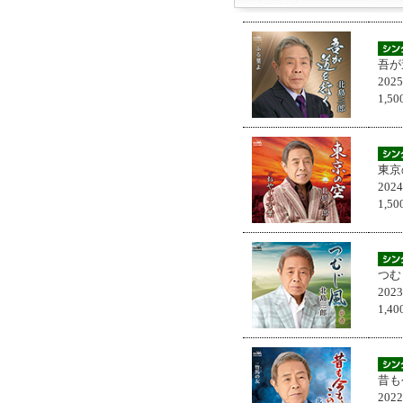
吾が
202
1,
東京
202
1,
つむ
202
1,
昔も
202