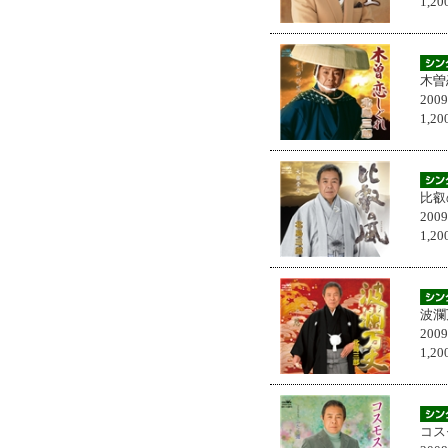
1,
木曽
200
1,
比叡
200
1,
波瀾
200
1,
コス