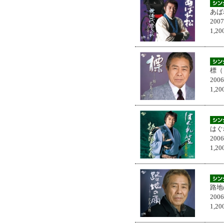
あば
200
1,
標（
200
1,
はぐ
200
1,
路地
200
1,