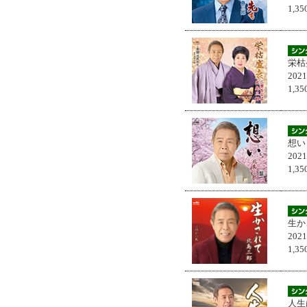
1,
栄枯
202
1,
想い
202
1,
生か
202
1,
人生