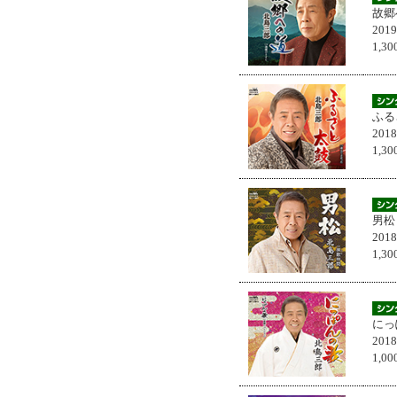
故郷
201
1,
ふる
201
1,
男松
201
1,
にっ
201
1,