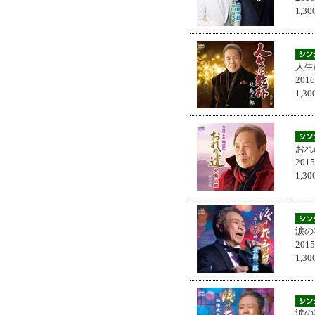
1,
人生
201
1,
おれ
201
1,
涙の
201
1,
涙の