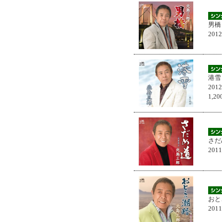
男橋
201
港雪
201
1,
さだ
201
おと
201