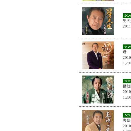
男の
201
母
201
1,
幡随
201
1,
夫婦
201