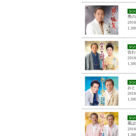
男の
201
1,
合わ
201
1,
おと
201
1,
風は
201
1,