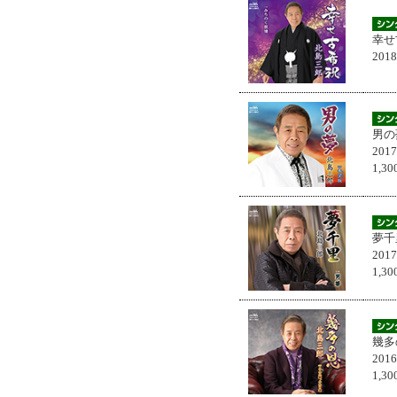
幸せ
201
男の
201
1,
夢千
201
1,
幾多
201
1,