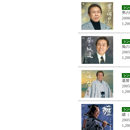
男の
200
1,
風の
200
1,
還暦
200
1,
纏（
200
1,