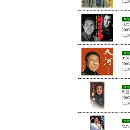
1,
花の
200
1,
大河
200
1,
恩返
200
1,
北の