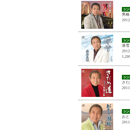
男橋
201
港雪
201
1,
さだ
201
おと
201