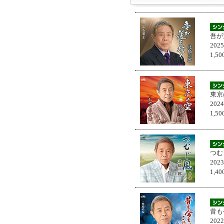
吾が
202
1,
東京
202
1,
つむ
202
1,
昔も
202