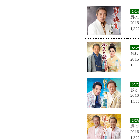
男の
201
1,
合わ
201
1,
おと
201
1,
風は
201
1,