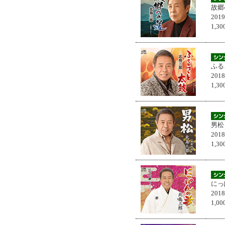
故郷
201
1,
ふる
201
1,
男松
201
1,
にっ
201
1,