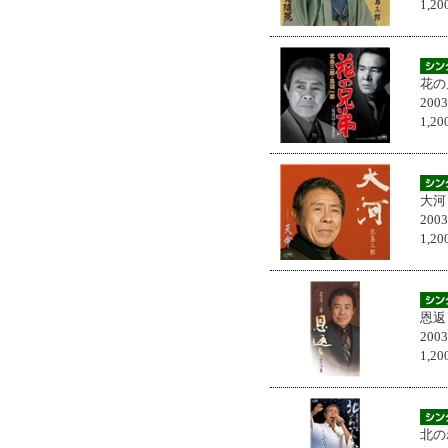
1,
花の
200
1,
大河
200
1,
恩返
200
1,
北の