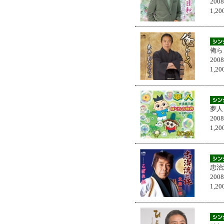
200
1,
俺ら
200
1,
夢人
200
1,
忠治
200
1,