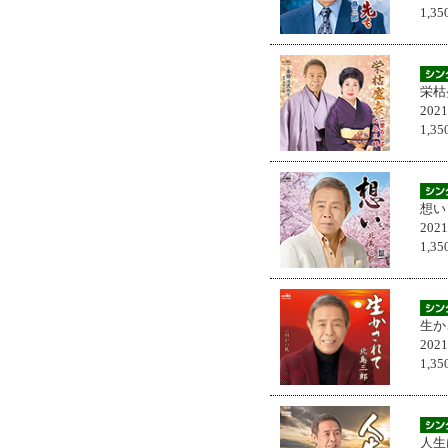
1,
栄枯
202
1,
想い
202
1,
生か
202
1,
人生