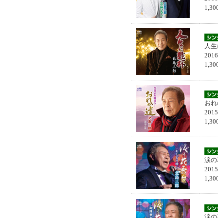
1,
人生
201
1,
おれ
201
1,
涙の
201
1,
涙の