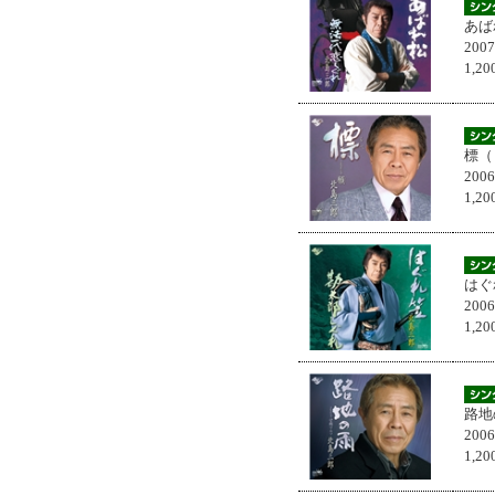
あば
200
1,
標（
200
1,
はぐ
200
1,
路地
200
1,