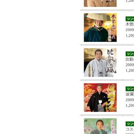
1,
木曽
200
1,
比叡
200
1,
波瀾
200
1,
コス