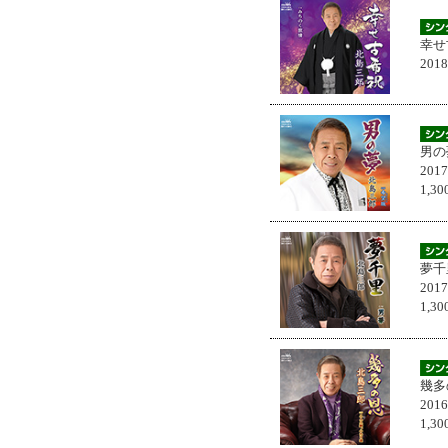
幸せ
201
男の
201
1,
夢千
201
1,
幾多
201
1,