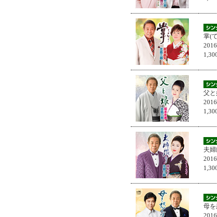
掌(
201
1,
父と
201
1,
夫婦
201
1,
母を
201