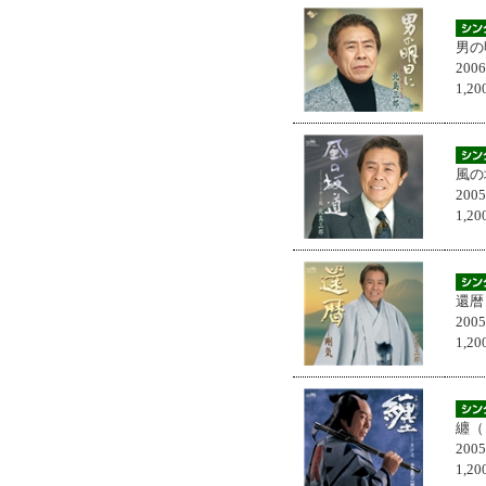
男の
200
1,
風の
200
1,
還暦
200
1,
纏（
200
1,