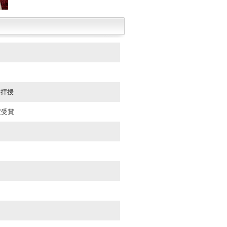
を拝授
賞受賞