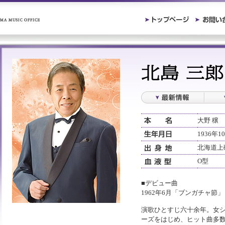
大野 穣
1936年1
北海道上
O型
■デビュー曲
1962年6月「ブンガチャ節
演歌ひとすじ六十余年。女
ーズをはじめ、ヒット曲多