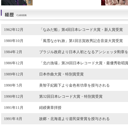
1962年12月
「なみだ船」第4回日本レコード大賞・新人賞受賞
1980年10月
「風雪ながれ旅」第1回古賀政男記念音楽大賞受賞
1984年 2月
ブラジル政府より日本人初となるアンシェッタ勲章
1986年12月
「北の漁場」第28回日本レコード大賞・最優秀歌唱
1989年12月
日本作曲大賞・特別賞受賞
1990年 5月
美智子妃殿下より金色有功章を授与される
1990年12月
第32回日本レコード大賞・特別賞受賞
1991年11月
紺綬褒章拝授
1991年 8月
故郷・北海道より道民栄誉賞を授与される