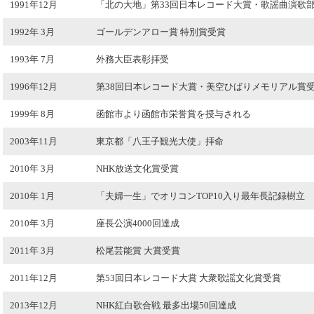
1991年12月
「北の大地」第33回日本レコード大賞・歌謡曲演歌
1992年 3月
ゴールデンアロー賞 特別賞受賞
1993年 7月
外務大臣表彰拝受
1996年12月
第38回日本レコード大賞・美空ひばりメモリアル賞
1999年 8月
函館市より函館市栄誉賞を授与される
2003年11月
東京都「八王子観光大使」拝命
2010年 3月
NHK放送文化賞受賞
2010年 1月
「夫婦一生」でオリコンTOP10入り最年長記録樹立
2010年 3月
座長公演4000回達成
2011年 3月
松尾芸能賞 大賞受賞
2011年12月
第53回日本レコード大賞 大衆歌謡文化賞受賞
2013年12月
NHK紅白歌合戦 最多出場50回達成