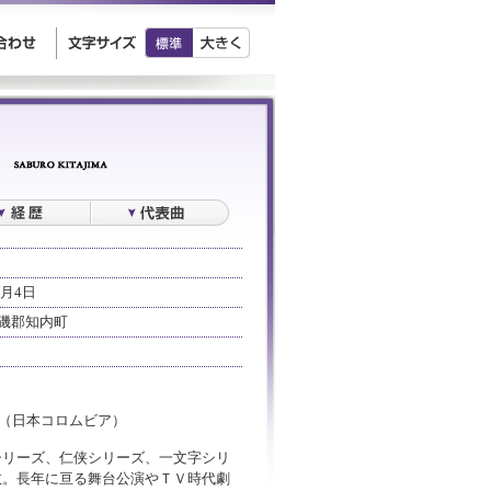
0月4日
磯郡知内町
」（日本コロムビア）
シリーズ、仁侠シリーズ、一文字シリ
数。長年に亘る舞台公演やＴＶ時代劇