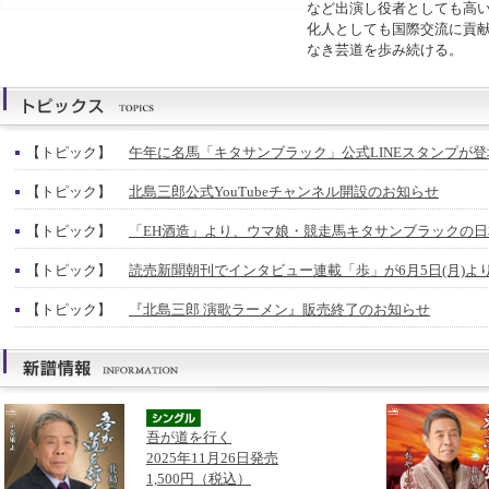
など出演し役者としても高
化人としても国際交流に貢
なき芸道を歩み続ける。
【トピック】
午年に名馬「キタサンブラック」公式LINEスタンプが登
【トピック】
北島三郎公式YouTubeチャンネル開設のお知らせ
【トピック】
「EH酒造」より、ウマ娘・競走馬キタサンブラックの
【トピック】
読売新聞朝刊でインタビュー連載「歩」が6月5日(月)よ
【トピック】
『北島三郎 演歌ラーメン』販売終了のお知らせ
吾が道を行く
2025年11月26日発売
1,500円（税込）