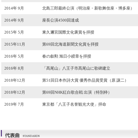
2014年 9月
北島三郎最終公演（明治座・新歌舞伎座・博多座）
2014年 9月
座長公演4500回達成
2015年 5月
東久邇宮国際文化褒賞を拝授
2015年11月
第69回北海道新聞文化賞を拝授
2016年 5月
春の叙勲 旭日小綬章を拝授
2016年 8月
「髙尾山」八王子市髙尾山に歌碑建立
2018年12月
第51回日本作詩大賞 優秀作品賞受賞（原 譲二）
2018年12月
第69回NHK紅白歌合戦 出演（特別枠）
2019年 7月
東京都「八王子名誉観光大使」拝命