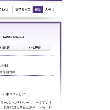
0月4日
磯郡知内町
」（日本コロムビア）
シリーズ、仁侠シリーズ、一文字シリ
数。長年に亘る舞台公演やＴＶ時代劇