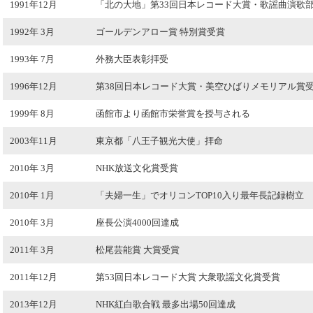
1991年12月
「北の大地」第33回日本レコード大賞・歌謡曲演歌
1992年 3月
ゴールデンアロー賞 特別賞受賞
1993年 7月
外務大臣表彰拝受
1996年12月
第38回日本レコード大賞・美空ひばりメモリアル賞
1999年 8月
函館市より函館市栄誉賞を授与される
2003年11月
東京都「八王子観光大使」拝命
2010年 3月
NHK放送文化賞受賞
2010年 1月
「夫婦一生」でオリコンTOP10入り最年長記録樹立
2010年 3月
座長公演4000回達成
2011年 3月
松尾芸能賞 大賞受賞
2011年12月
第53回日本レコード大賞 大衆歌謡文化賞受賞
2013年12月
NHK紅白歌合戦 最多出場50回達成