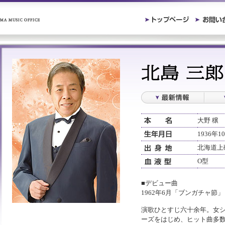
大野 穣
1936年1
北海道上
O型
■デビュー曲
1962年6月「ブンガチャ節
演歌ひとすじ六十余年。女
ーズをはじめ、ヒット曲多