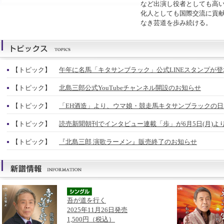
など出演し役者としても高
化人としても国際交流に貢
なき芸道を歩み続ける。
【トピック】
午年に名馬「キタサンブラック」公式LINEスタンプが登
【トピック】
北島三郎公式YouTubeチャンネル開設のお知らせ
【トピック】
「EH酒造」より、ウマ娘・競走馬キタサンブラックの
【トピック】
読売新聞朝刊でインタビュー連載「歩」が6月5日(月)よ
【トピック】
『北島三郎 演歌ラーメン』販売終了のお知らせ
吾が道を行く
2025年11月26日発売
1,500円（税込）