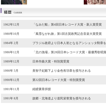
1962年12月
「なみだ船」第4回日本レコード大賞・新人賞受賞
1980年10月
「風雪ながれ旅」第1回古賀政男記念音楽大賞受賞
1984年 2月
ブラジル政府より日本人初となるアンシェッタ勲章
1986年12月
「北の漁場」第28回日本レコード大賞・最優秀歌唱
1989年12月
日本作曲大賞・特別賞受賞
1990年 5月
美智子妃殿下より金色有功章を授与される
1990年12月
第32回日本レコード大賞・特別賞受賞
1991年11月
紺綬褒章拝授
1991年 8月
故郷・北海道より道民栄誉賞を授与される