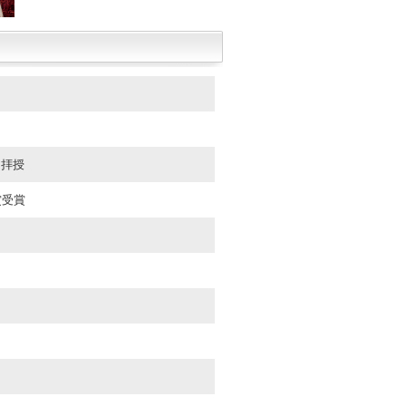
を拝授
賞受賞