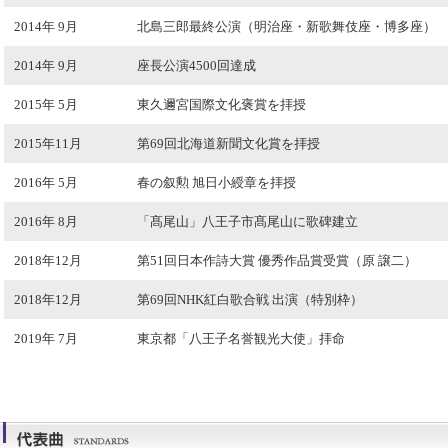
2014年 9月
北島三郎最終公演（明治座・新歌舞伎座・博多座）
2014年 9月
座長公演4500回達成
2015年 5月
東久邇宮国際文化褒賞を拝授
2015年11月
第69回北海道新聞文化賞を拝授
2016年 5月
春の叙勲 旭日小綬章を拝授
2016年 8月
「髙尾山」八王子市髙尾山に歌碑建立
2018年12月
第51回日本作詩大賞 優秀作品賞受賞（原 譲二）
2018年12月
第69回NHK紅白歌合戦 出演（特別枠）
2019年 7月
東京都「八王子名誉観光大使」拝命